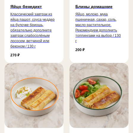
Яйцо бенедикт
Блины домашние
Классический завтрак из
Яйцо, молоко, мука
яйца пашот, соуса чеддер
пшеничная, сахар, соль,
на булочке бриошь,
масло растительное.
обязательно дополните
Рекомендуем дополнить
завтрак слабосолёным
топпингами на выбор / 130
лососем, ветчиной или
г
беконом / 130 г
200
₽
270
₽