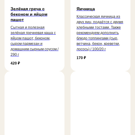
Зелёная греча с
Яичница
беконом и яйцом
Классическая яичница из
пашот
двух яиц, подаётся с двумя
Сытная и полезная
хлебными тостами. Также
зелёная гречневая каша с
рекомендуем дополнить
яйцом пашот, беконом,
блюдо топпингами (сыр,
сыром пармезан и
ветчина, бекон, креветки,
домашним сырным соусом /
лосось) / 100/20 г
290 г
170
₽
420
₽