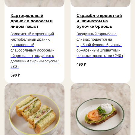
Картофельный
Скрамбл с креветкой
драник с лососем и
и шпинатом на
яйцом пашот
булочке бриошь
Золотистый и хрустящий
Воздушный скрамбл на
картофельный драник,
сливках подаётся на
дополненный
сдобной булочке бриошь с
слабосолёным лососем и
обжаренным шпинатом и
яйцом пашот, подаётся с
сочными креветками / 240 г
домашним сырным соусом /
490
₽
280 г
590
₽