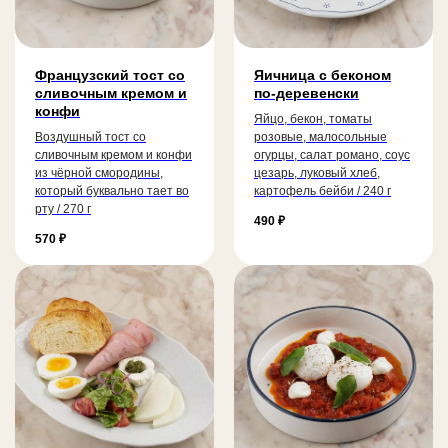
Французский тост со
Яичница с беконом
сливочным кремом и
по-деревенски
конфи
Яйцо, бекон, томаты
Воздушный тост со
розовые, малосольные
сливочным кремом и конфи
огурцы, салат романо, соус
из чёрной смородины,
цезарь, луковый хлеб,
который буквально тает во
картофель бейби / 240 г
рту / 270 г
490
₽
570
₽