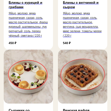
Блины с курицей и
Блины с ветчиной и
грибами
сыром
Яйцо, молоко, мука
Яйцо, молоко, мука
пшеничная, сахар, соль,
пшеничная, сахар, соль,
масло растительное, фарш
масло растительное,
куриный, шапминьоны, лук
вечтина, сыр моцарелла,
репчатый, соль, перец
микс зелени, томаты черри
чёрный, сметана / 220 г
/ 220 г
450
₽
540
₽
Сырники со
Венская вафля