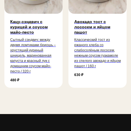
Кацу-сэндвич с
Авокадо тост с
курицей и соусом
лососем и яйцом
майо-песто
пашот
Сытный сэндвич: между
Классический тост из
двумя ломтиками бриошь –
ржаного хлеба со
хрустящий куриный
слабосолёным лососем,
шницель, маринованная
нежным соусом гуакамоле
капуста и красный лук с
из спелого авокадо и яйцом
домашним соусом майо-
пашот / 160 г
песто / 320 г
630
₽
480
₽