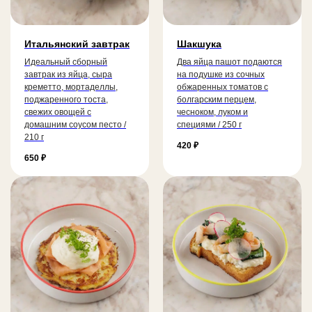
Итальянский завтрак
Шакшука
Идеальный сборный
Два яйца пашот подаются
завтрак из яйца, сыра
на подушке из сочных
креметто, мортаделлы,
обжаренных томатов с
поджаренного тоста,
болгарским перцем,
свежих овощей с
чесноком, луком и
домашним соусом песто /
специями / 250 г
210 г
420
₽
650
₽