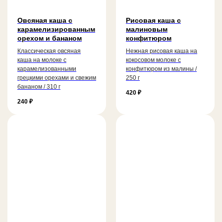
Овсяная каша с
Рисовая каша с
карамелизированным
малиновым
орехом и бананом
конфитюром
Классическая овсяная
Нежная рисовая каша на
каша на молоке с
кокосовом молоке с
карамелизованными
конфитюром из малины /
грецкими орехами и свежим
250 г
бананом / 310 г
420
₽
240
₽