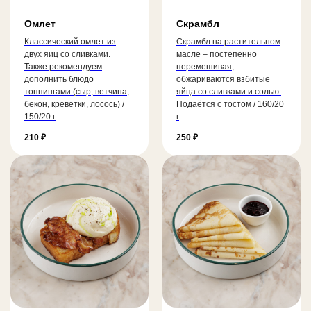
Омлет
Скрамбл
Классический омлет из
Скрамбл на растительном
двух яиц со сливками.
масле – постепенно
Также рекомендуем
перемешивая,
дополнить блюдо
обжариваются взбитые
топпингами (сыр, ветчина,
яйца со сливками и солью.
бекон, креветки, лосось) /
Подаётся с тостом / 160/20
150/20 г
г
210
₽
250
₽