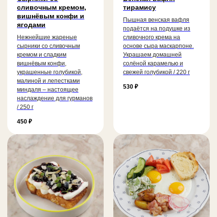
сливочным кремом,
тирамису
вишнёвым конфи и
Пышная венская вафля
ягодами
подаётся на подушке из
Нежнейшие жареные
сливочного крема на
сырники со сливочным
основе сыра маскарпоне.
кремом и сладким
Украшаем домашней
вишнёвым конфи,
солёной карамелью и
украшенные голубикой,
свежей голубикой / 220 г
малиной и лепестками
530
₽
миндаля – настоящее
наслаждение для гурманов
/ 250 г
450
₽