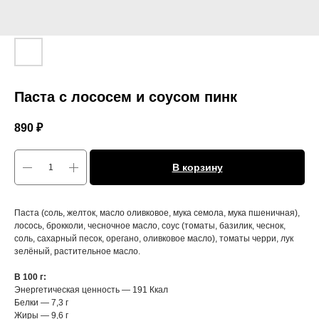
Паста с лососем и соусом пинк
890
₽
В корзину
Паста (соль, желток, масло оливковое, мука семола, мука пшеничная),
лосось, брокколи, чесночное масло, соус (томаты, базилик, чеснок,
соль, сахарный песок, орегано, оливковое масло), томаты черри, лук
зелёный, растительное масло.
В 100 г:
Энергетическая ценность — 191 Ккал
Белки — 7,3 г
Жиры — 9,6 г