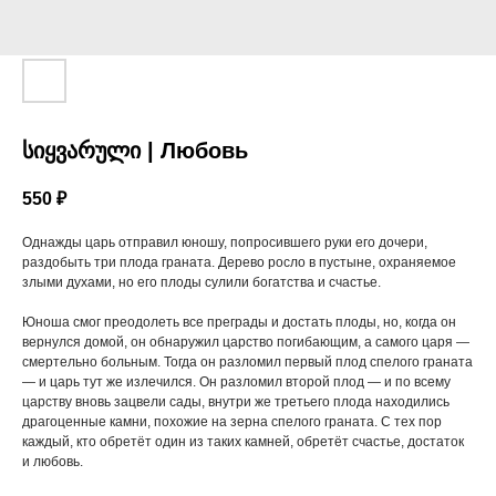
სიყვარული | Любовь
550
₽
Однажды царь отправил юношу, попросившего руки его дочери,
раздобыть три плода граната. Дерево росло в пустыне, охраняемое
злыми духами, но его плоды сулили богатства и счастье.
Юноша смог преодолеть все преграды и достать плоды, но, когда он
вернулся домой, он обнаружил царство погибающим, а самого царя —
смертельно больным. Тогда он разломил первый плод спелого граната
— и царь тут же излечился. Он разломил второй плод — и по всему
царству вновь зацвели сады, внутри же третьего плода находились
драгоценные камни, похожие на зерна спелого граната. С тех пор
каждый, кто обретёт один из таких камней, обретёт счастье, достаток
и любовь.